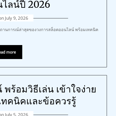
ไลน์ปี 2026
 on
July 9, 2026
และสถานการณ์ล่าสุดของวงการสล็อตออนไลน์ พร้อมเทคนิค
ead more
ร้อมวิธีเล่น เข้าใจง่าย
้ เทคนิคและข้อควรรู้
 on
July 5, 2026