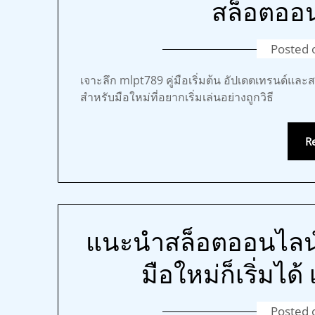
สล็อตออน
Posted
เจาะลึก mlpt789 คู่มือเริ่มต้น อัปเดตเทรนด์
สำหรับมือใหม่ที่อยากเริ่มเล่นอย่างถูกวิธี
R
แนะนำสล็อตออนไลน์ พ
มือใหม่ก็เริ่มได
Posted