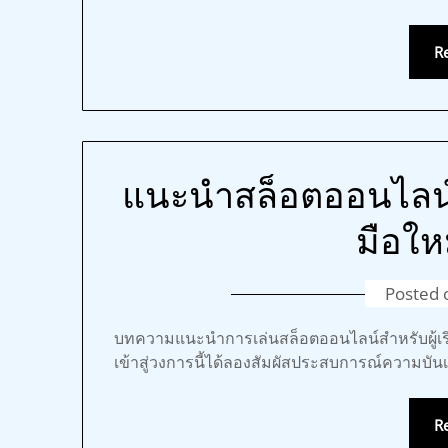
R
แนะนำสล็อตออนไลน์ พ
มือใหม
Posted
บทความแนะนำการเล่นสล็อตออนไลน์สำหรับผู้เริ่มต
เข้าสู่วงการนี้ได้ลองสัมผัสประสบการณ์ความบัน
R