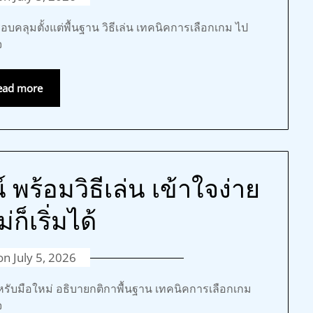
ุมตั้งแต่พื้นฐาน วิธีเล่น เทคนิคการเลือกเกม ไป
จ
ead more
ร้อมวิธีเล่น เข้าใจง่าย
่ก็เริ่มได้
 on
July 5, 2026
ับมือใหม่ อธิบายกติกาพื้นฐาน เทคนิคการเลือกเกม
จ