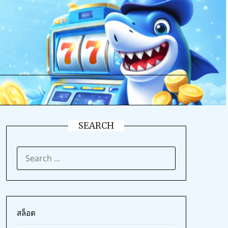
SEARCH
SEARCH
FOR:
สล็อต