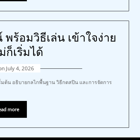
ร้อมวิธีเล่น เข้าใจง่าย
่ก็เริ่มได้
 on
July 4, 2026
่มต้น อธิบายกลไกพื้นฐาน วิธีกดสปิน และการจัดการ
ead more