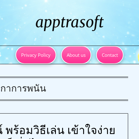
apptrasoft
Privacy Policy
About us
Contact
ิกาการพนัน
ร้อมวิธีเล่น เข้าใจง่าย