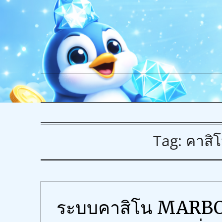
Skip
to
content
Tag:
คาสิ
ระบบคาสิโน MARBO88 