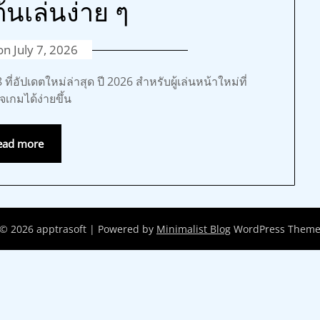
ต้นเล่นง่าย ๆ
 on
July 7, 2026
เดตใหม่ล่าสุด ปี 2026 สำหรับผู้เล่นหน้าใหม่ที่
จเกมได้ง่ายขึ้น
ead more
© 2026 apptrasoft
| Powered by
Minimalist Blog
WordPress Them