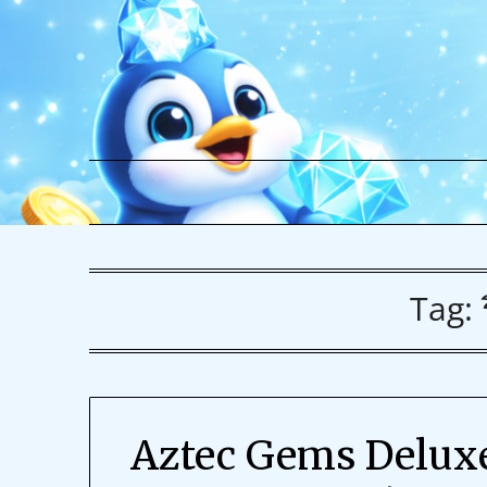
Skip
to
content
Tag:
Aztec Gems Deluxe คู่