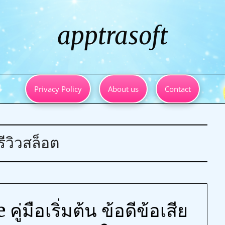
apptrasoft
Privacy Policy
About us
Contact
รีวิวสล็อต
มือเริ่มต้น ข้อดีข้อเสีย