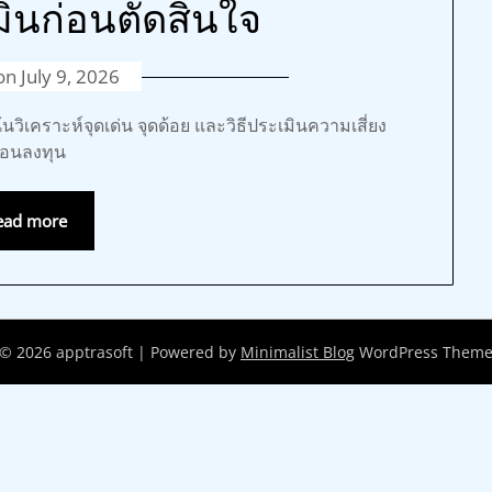
มินก่อนตัดสินใจ
 on
July 9, 2026
วิเคราะห์จุดเด่น จุดด้อย และวิธีประเมินความเสี่ยง
ก่อนลงทุน
ead more
© 2026 apptrasoft
| Powered by
Minimalist Blog
WordPress Them