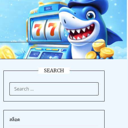
SEARCH
SEARCH
FOR:
สล็อต