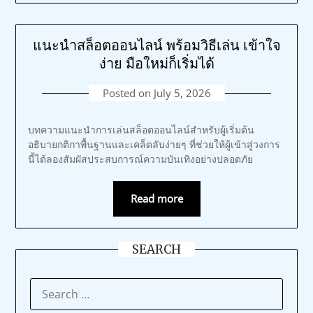
แนะนำสล็อตออนไลน์ พร้อมวิธีเล่น เข้าใจ
ง่าย มือใหม่ก็เริ่มได้
Posted on
July 5, 2026
บทความแนะนำการเล่นสล็อตออนไลน์สำหรับผู้เริ่มต้น
อธิบายกติกาพื้นฐานและเคล็ดลับง่ายๆ ที่ช่วยให้ผู้เข้าสู่วงการ
นี้ได้ลองสัมผัสประสบการณ์ความบันเทิงอย่างปลอดภัย
Read more
SEARCH
SEARCH
FOR: