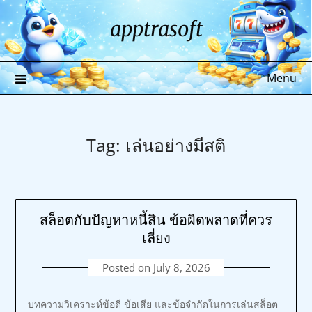
Skip
apptrasoft
to
content
Menu
Tag:
เล่นอย่างมีสติ
สล็อตกับปัญหาหนี้สิน ข้อผิดพลาดที่ควร
เลี่ยง
Posted on
July 8, 2026
บทความวิเคราะห์ข้อดี ข้อเสีย และข้อจำกัดในการเล่นสล็อต