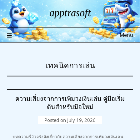
Skip
apptrasoft
to
content
Menu
เทคนิคการเล่น
ความเสี่ยงจากการเพิ่มวงเงินเล่น คู่มือเริ่ม
ต้นสำหรับมือใหม่
Posted on
July 19, 2026
บทความรีวิวจริงจังเกี่ยวกับความเสี่ยงจากการเพิ่มวงเงินเล่น