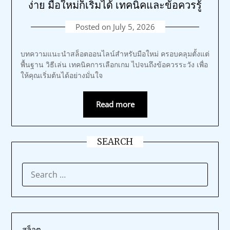
ง่าย มือใหม่ก็เริ่มได้ เทคนิคและข้อควรรู้
Posted on
July 5, 2026
บทความแนะนำสล็อตออนไลน์สำหรับมือใหม่ ครอบคลุมตั้งแต่
พื้นฐาน วิธีเล่น เทคนิคการเลือกเกม ไปจนถึงข้อควรระวัง เพื่อ
ให้คุณเริ่มต้นได้อย่างมั่นใจ
Read more
SEARCH
SEARCH
FOR:
สล็อต