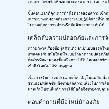
เว็บเบราว์เซอร์ก็เพียงพอและสะดวกกว่าในการส
ขั้นตอนแรกที่คุณควรทำคือตรวจสอบความเข้ากันไ
เพราะบางเกมอาจต้องการระบบปฏิบัติการที่ทันสมัย
ไปอาจเกิดอาการค้างหรือปิดตัวเองกลางคันได้
เคล็ดลับความปลอดภัยและการจัด
ความกังวลเรื่องข้อมูลส่วนตัวมักเป็นอุปสรรคให
แพลตฟอร์มสมัยใหม่มีระบบรักษาความปลอดภัยที่
ตั้งค่ารหัสผ่านสองชั้นหรือการใช้ไบโอเมตริกซ์ช่ว
เข้าถึงโดยไม่ได้รับอนุญาต
เรื่องการจัดการงบประมาณก็สำคัญไม่แพ้กัน มือถ
ผ่านแอปพลิเคชัน ซึ่งช่วยลดความเสี่ยงในการเสียเกิ
นานเกินไปจนลืมตัว การใช้มือถือจึงช่วยควบคุม
ตอบคำถามที่มือใหม่มักสงสัย