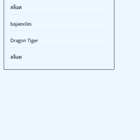
สล็อต
bajaexiles
Dragon Tiger
สล็อต