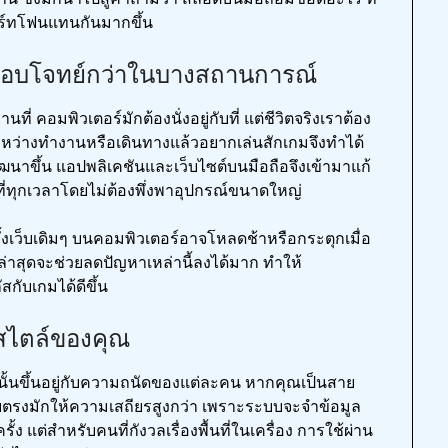
ร์ทโฟนแทนกันมากขึ้น
งตอบโจทย์กว่าในบางสถานการณ์
ที่ คอมพิวเตอร์มักต้องนั่งอยู่กับที่ แต่ชีวิตจริงเราต้อง
หว่างทำงานหรือเดินทางแล้วอยากเล่นสักเกมจึงทำได้
ัฒนาขึ้น แอปพลิเคชันและเว็บไซต์บนมือถือจึงเข้ามาแก้
กที่ทุกเวลาโดยไม่ต้องพึ่งพาอุปกรณ์ขนาดใหญ่
้งเว็บเดิมๆ บนคอมพิวเตอร์อาจโหลดช้าหรือกระตุกเมื่อ
นล่าสุดจะช่วยลดปัญหาเหล่านี้ลงได้มาก ทำให้
กับเกมได้ดีขึ้น
บสไตล์ของคุณ
นั้นขึ้นอยู่กับความถนัดของแต่ละคน หากคุณเป็นสาย
ตรงมักให้ความเสถียรสูงกว่า เพราะระบบจะจำข้อมูล
้ง แต่สำหรับคนที่กังวลเรื่องพื้นที่ในเครื่อง การใช้ผ่าน