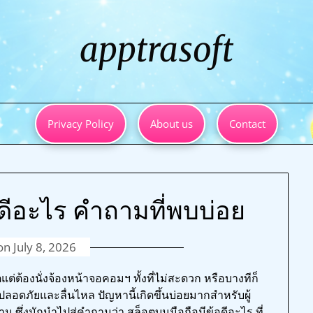
apptrasoft
Privacy Policy
About us
Contact
ดีอะไร คำถามที่พบบ่อย
 on
July 8, 2026
่ต้องนั่งจ้องหน้าจอคอมฯ ทั้งที่ไม่สะดวก หรือบางทีก็
ปลอดภัยและลื่นไหล ปัญหานี้เกิดขึ้นบ่อยมากสำหรับผู้
าน ซึ่งมักนำไปสู่คำถามว่า สล็อตบนมือถือมีข้อดีอะไร ที่