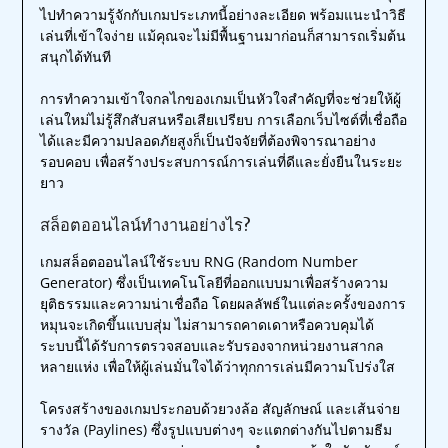
ไปทำความรู้จักกับเกมประเภทนี้อย่างละเอียด พร้อมแนะนำวิธี
เล่นที่เข้าใจง่าย แม้คุณจะไม่มีพื้นฐานมาก่อนก็สามารถเริ่มต้น
สนุกได้ทันที
การทำความเข้าใจกลไกของเกมเป็นหัวใจสำคัญที่จะช่วยให้ผู้
เล่นใหม่ไม่รู้สึกสับสนหรือเสียเปรียบ การเลือกเว็บไซต์ที่เชื่อถือ
ได้และมีความปลอดภัยสูงก็เป็นปัจจัยที่ต้องพิจารณาอย่าง
รอบคอบ เพื่อสร้างประสบการณ์การเล่นที่ดีและยั่งยืนในระยะ
ยาว
สล็อตออนไลน์ทำงานอย่างไร?
เกมสล็อตออนไลน์ใช้ระบบ RNG (Random Number
Generator) ซึ่งเป็นเทคโนโลยีที่ออกแบบมาเพื่อสร้างความ
ยุติธรรมและความน่าเชื่อถือ โดยผลลัพธ์ในแต่ละครั้งของการ
หมุนจะเกิดขึ้นแบบสุ่ม ไม่สามารถคาดเดาหรือควบคุมได้
ระบบนี้ได้รับการตรวจสอบและรับรองจากหน่วยงานสากล
หลายแห่ง เพื่อให้ผู้เล่นมั่นใจได้ว่าทุกการเล่นมีความโปร่งใส
โครงสร้างของเกมประกอบด้วยวงล้อ สัญลักษณ์ และเส้นจ่าย
รางวัล (Paylines) ซึ่งรูปแบบต่างๆ จะแตกต่างกันไปตามธีม