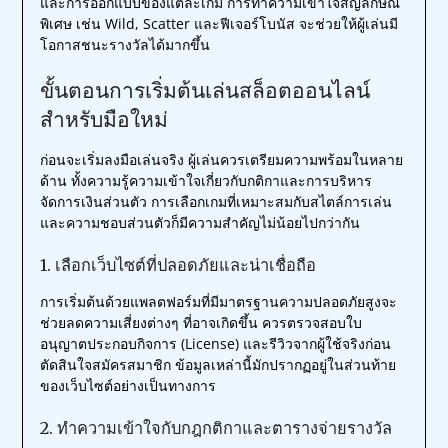
และการออกแบบของแต่ละเกม การทำความเข้าใจสัญลักษณ์
พิเศษ เช่น Wild, Scatter และฟีเจอร์โบนัส จะช่วยให้ผู้เล่นมี
โอกาสชนะรางวัลได้มากขึ้น
ขั้นตอนการเริ่มต้นเล่นสล็อตออนไลน์
สำหรับมือใหม่
ก่อนจะเริ่มลงมือเล่นจริง ผู้เล่นควรเตรียมความพร้อมในหลาย
ด้าน ทั้งความรู้ความเข้าใจเกี่ยวกับกติกาและการบริหาร
จัดการเงินส่วนตัว การเลือกเกมที่เหมาะสมกับสไตล์การเล่น
และความชอบส่วนตัวก็มีความสำคัญไม่น้อยไปกว่ากัน
1. เลือกเว็บไซต์ที่ปลอดภัยและน่าเชื่อถือ
การเริ่มต้นด้วยแพลตฟอร์มที่มีมาตรฐานความปลอดภัยสูงจะ
ช่วยลดความเสี่ยงต่างๆ ที่อาจเกิดขึ้น ควรตรวจสอบใบ
อนุญาตประกอบกิจการ (License) และรีวิวจากผู้ใช้จริงก่อน
ตัดสินใจสมัครสมาชิก ข้อมูลเหล่านี้มักปรากฏอยู่ในส่วนท้าย
ของเว็บไซต์อย่างเป็นทางการ
2. ทำความเข้าใจกับกฎกติกาและตารางจ่ายรางวัล