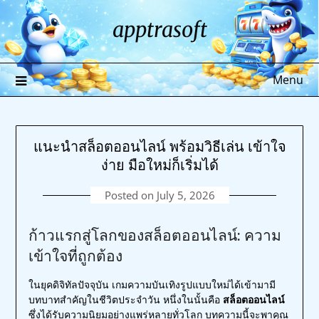
Skip
apptrasoft
to
content
Menu
แนะนำสล็อตออนไลน์ พร้อมวิธีเล่น เข้าใจ
ง่าย มือใหม่ก็เริ่มได้
Posted on
July 5, 2026
ก้าวแรกสู่โลกของสล็อตออนไลน์: ความ
เข้าใจที่ถูกต้อง
ในยุคดิจิทัลปัจจุบัน เกมความบันเทิงรูปแบบใหม่ได้เข้ามามี
บทบาทสำคัญในชีวิตประจำวัน หนึ่งในนั้นคือ
สล็อตออนไลน์
ซึ่งได้รับความนิยมอย่างแพร่หลายทั่วโลก บทความนี้จะพาคุณ