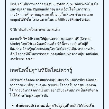
แต่ละเกมมีตารางการจ่ายเงิน (Paytable) ที่แตกต่างกันไป ซึ่ง
แสดงมูลค่าของสัญลักษณ์ต่างๆ และเงื่อนไขในการชนะ
รางวัล การศึกษาข้อมูลเหล่านี้ก่อนเริ่มเล่นจะช่วยวางแผน
กลยุทธ์ได้ดีขึ้น โดยเฉพาะในเกมที่มีฟีเจอร์พิเศษซับซ้อน
3. ฝึกฝนด้วยโหมดทดลองเล่น
หลายเว็บไซต์มีระบบให้ผู้เล่นทดลองเล่นแบบฟรี (Demo
Mode) โดยใช้เครดิตเสมือนจริง วิธีนี้เหมาะสำหรับผู้ที่
ต้องการเรียนรู้กลไกของเกมโดยไม่มีความเสี่ยงทางการเงิน
เป็นโอกาสที่ดีในการทดสอบกลยุทธ์และทำความคุ้นเคยกับอิน
เทอร์เฟซของเกม
เทคนิคพื้นฐานที่มือใหม่ควรรู้
แม้ว่าเกมสล็อตจะอาศัยความสุ่มเป็นหลัก แต่การมีเทคนิคและ
การวางแผนที่เหมาะสมจะช่วยเพิ่มโอกาสในการชนะรางวัล
ได้ การบริหารจัดการเงินทุนอย่างมีประสิทธิภาพเป็นสิ่งที่ขาด
ไม่ได้สำหรับผู้เล่นทุกระดับ
กำหนดงบประมาณ:
ตั้งวงเงินสูงสุดที่จะเสียได้ก่อนเริ่ม