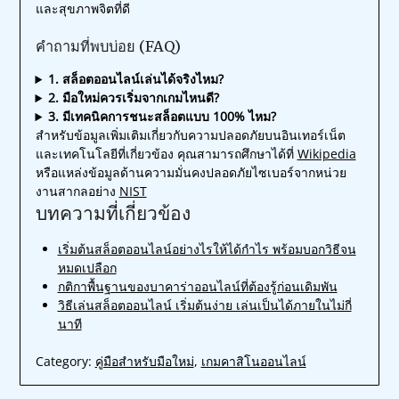
และสุขภาพจิตที่ดี
คำถามที่พบบ่อย (FAQ)
1. สล็อตออนไลน์เล่นได้จริงไหม?
2. มือใหม่ควรเริ่มจากเกมไหนดี?
3. มีเทคนิคการชนะสล็อตแบบ 100% ไหม?
สำหรับข้อมูลเพิ่มเติมเกี่ยวกับความปลอดภัยบนอินเทอร์เน็ต
และเทคโนโลยีที่เกี่ยวข้อง คุณสามารถศึกษาได้ที่
Wikipedia
หรือแหล่งข้อมูลด้านความมั่นคงปลอดภัยไซเบอร์จากหน่วย
งานสากลอย่าง
NIST
บทความที่เกี่ยวข้อง
เริ่มต้นสล็อตออนไลน์อย่างไรให้ได้กำไร พร้อมบอกวิธีจน
หมดเปลือก
กติกาพื้นฐานของบาคาร่าออนไลน์ที่ต้องรู้ก่อนเดิมพัน
วิธีเล่นสล็อตออนไลน์ เริ่มต้นง่าย เล่นเป็นได้ภายในไม่กี่
นาที
Category:
คู่มือสำหรับมือใหม่
,
เกมคาสิโนออนไลน์